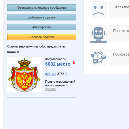
Jannetka
Lana.1
Этот блог
Отправить приватное сообщение
Добавить в друзья
Игнорировать
OleOka
Olushka
Посетит
Сделать подарок
Совместная покупка: сбор предоплаты,
раздачи
Vick
Weless
Посмотре
популярность:
-8
6082 место
↓
рейтинг
3756
?
bizet
chee
Привилегированный
пользователь
5
уровня
la-Belle
lexsa0