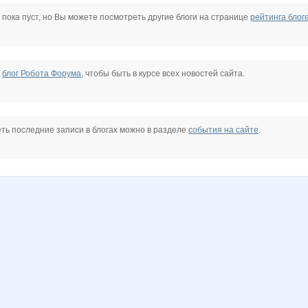
6
Lia85
Liberti
Lusien
Mashyl
NatZ-
Nata1
 пока пуст, но Вы можете посмотреть другие блоги на странице
рейтинга блог
)
PRE$IDENT
Pristavochka
Sc@rlet
Shark1
Solar cell
Svetylya20
е
блог Робота Форума
, чтобы быть в курсе всех новостей сайта.
Yousha
Zvetochek
a_e_n
alensedova
allysik
anaida
ть последние записи в блогах можно в разделе
события на сайте
.
se-girl
cornflour
dina79
egorova-ov
ekaterina_
elen76
elena-1983
8
limonsha
lukoyanova
miss Kate
mnogomama
musika
nastenka16