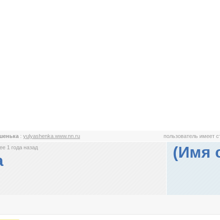
шенька
:
yulyashenka.www.nn.ru
пользователь имеет 
(Имя 
е 1 года назад
а