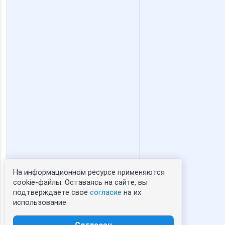
shlivka
sparro
помощник орга Червонная дама
Юлия)
Котечка
Кс
НАТАЛИ ТРИКОТАЖ
Окса
На информационном ресурсе применяются
Статистика портрета:
cookie-файлы. Оставаясь на сайте, вы
Виктория Миллс
Зая
подтверждаете свое
согласие
на их
сейчас просматривают портрет - 0
использование.
зарегистрированные пользователи
посетившие портрет за 7 дней - 0