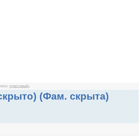
статус
«трастовый»
скрыто) (Фам. скрыта)