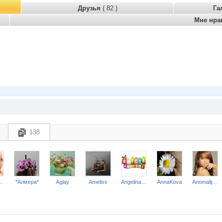
Друзья
( 82 )
Га
Мне нра
138
варель*
*Алмера*
Aglay
Ameliss
Angelina2307
AnnaKova
Anomalij-909