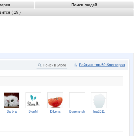
лерея
Поиск людей
вится
( 19 )
Рейтинг топ-50 блоггеров
Barbra
BlonMi
DiLena
Eugene.sh
Ina2011