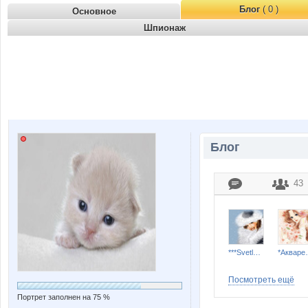
Блог
( 0 )
Основное
Шпионаж
Блог
43
***Svetlana***
*Ак
Посмотреть ещё
Портрет заполнен на 75 %